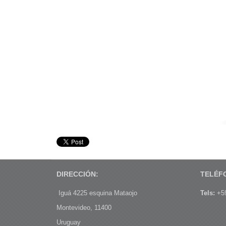
DIRECCIÓN:
TELÉF
Iguá 4225 esquina Mataojo
Tels:
+59
Montevideo, 11400
Uruguay