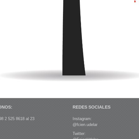
ONOS:
REDES SOCIALES
8 2 525 8618 al 23
Instagram:
@fcien.udelar
Twitter: