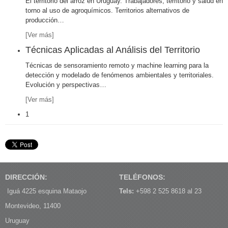
El territorio del arroz en Uruguay. Trabajadores, territorio y salud en
torno al uso de agroquímicos. Territorios alternativos de
producción
…
[Ver más]
Técnicas Aplicadas al Análisis del Territorio
Técnicas de sensoramiento remoto y machine learning para la
detección y modelado de fenómenos ambientales y territoriales.
Evolución y perspectivas
…
[Ver más]
1
DIRECCIÓN:
TELÉFONOS:
Iguá 4225 esquina Mataojo
Tels:
+598 2 525 8618 al 23
Montevideo, 11400
Uruguay