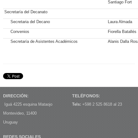
Santiago Fort
Secretaría del Decanato
Secretaria del Decano
Laura Almada
Convenios
Fiorella Batallés
Secretaría de Asistentes Académicos
Alanis Dalla Ros
DIRECCIÓN:
TELÉFONOS:
Iguá 4225 esquina Mataojo
Tels:
+598 2 525 8618 al 23
Montevideo, 11400
Uruguay
REDES SOCIALES