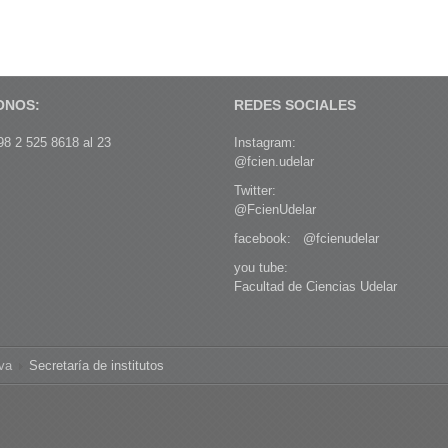
ONOS:
REDES SOCIALES
8 2 525 8618 al 23
Instagram:
@fcien.udelar
Twitter:
@FcienUdelar
facebook:
@fcienudelar
you tube:
Facultad de Ciencias Udelar
iva
Secretaría de institutos