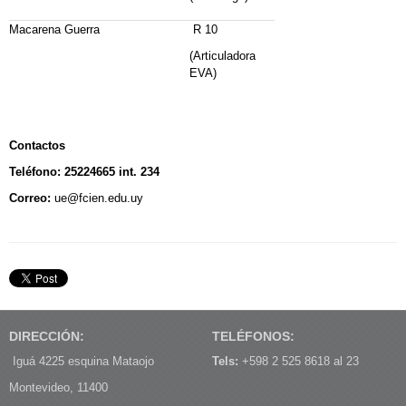
Macarena Guerra
R 10
(Articuladora
EVA)
Contactos
Teléfono: 25224665 int. 234
Correo:
ue@fcien.edu.uy
DIRECCIÓN:
TELÉFONOS:
Iguá 4225 esquina Mataojo
Tels:
+598 2 525 8618 al 23
Montevideo, 11400