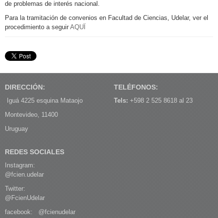
de problemas de interés nacional.
Para la tramitación de convenios en Facultad de Ciencias, Udelar, ver el
procedimiento a seguir
AQUÏ
DIRECCIÓN:
TELÉFONOS:
Iguá 4225 esquina Mataojo
Tels:
+598 2 525 8618 al 23
Montevideo, 11400
Uruguay
REDES SOCIALES
Instagram:
@fcien.udelar
Twitter:
@FcienUdelar
facebook:
@fcienudelar