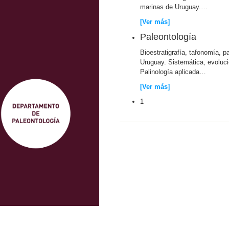
marinas de Uruguay.
…
[Ver más]
Paleontología
Bioestratigrafía, tafonomía, 
Uruguay. Sistemática, evoluci
Palinología aplicada
…
[Ver más]
1