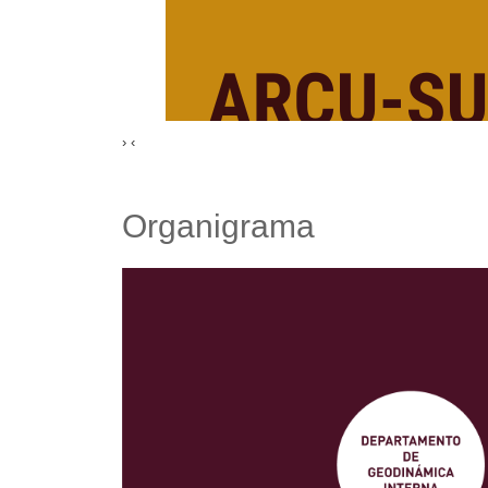
›
‹
Organigrama