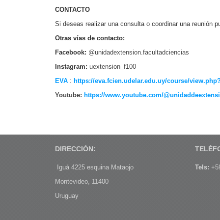
CONTACTO
Si deseas realizar una consulta o coordinar una reunión 
Otras vías de contacto:
Facebook:
@unidadextension.facultadciencias
Instagram:
uextension_f100
EVA
:
https://eva.fcien.
udelar.edu.uy/course/view.php
Youtube:
https://www.youtube.
com/@unidaddeextensi
DIRECCIÓN:
TELÉF
Iguá 4225 esquina Mataojo
Tels:
+59
Montevideo, 11400
Uruguay