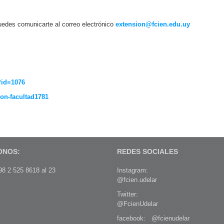
puedes comunicarte al correo electrónico
extension@fcien.edu.uy
?
id=1076
on-
facultad1781
ONOS:
REDES SOCIALES
8 2 525 8618 al 23
Instagram:
@fcien.udelar
Twitter:
@FcienUdelar
facebook:
@fcienudelar