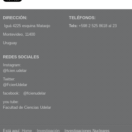
DIRECCIÓN:
TELÉFONOS:
Iguá 4225 esquina Mataojo
Tels:
+598 2 525 8618 al 23
Montevideo, 11400
Uruguay
REDES SOCIALES
Instagram:
@fcien.udelar
Twitter:
@FcienUdelar
facebook:
@fcienudelar
you tube:
Facultad de Ciencias Udelar
Está aquí:
Home
Investigación
Investigaciones Nucleares