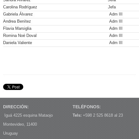
Carolina Rodríguez
Jefa
Gabriela Álvarez
Adm III
Andrea Benítez
Adm III
Flavia Marsiglia
Adm III
Romina Noé Doval
Adm III
Daniela Valiente
Adm III
DIRECCIÓN:
TELÉFONOS:
Iguá 4225 esquina Mataojo
Tels:
+598 2 525 8618 al 23
Montevideo, 11400
Uruguay