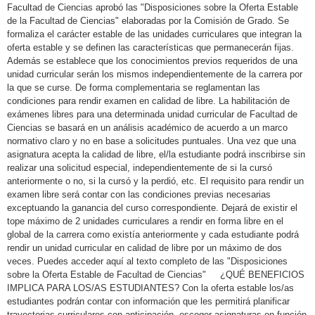
Facultad de Ciencias aprobó las "Disposiciones sobre la Oferta Estable
de la Facultad de Ciencias" elaboradas por la Comisión de Grado. Se
formaliza el carácter estable de las unidades curriculares que integran la
oferta estable y se definen las características que permanecerán fijas.
Además se establece que los conocimientos previos requeridos de una
unidad curricular serán los mismos independientemente de la carrera por
la que se curse. De forma complementaria se reglamentan las
condiciones para rendir examen en calidad de libre. La habilitación de
exámenes libres para una determinada unidad curricular de Facultad de
Ciencias se basará en un análisis académico de acuerdo a un marco
normativo claro y no en base a solicitudes puntuales. Una vez que una
asignatura acepta la calidad de libre, el/la estudiante podrá inscribirse sin
realizar una solicitud especial, independientemente de si la cursó
anteriormente o no, si la cursó y la perdió, etc. El requisito para rendir un
examen libre será contar con las condiciones previas necesarias
exceptuando la ganancia del curso correspondiente. Dejará de existir el
tope máximo de 2 unidades curriculares a rendir en forma libre en el
global de la carrera como existía anteriormente y cada estudiante podrá
rendir un unidad curricular en calidad de libre por un máximo de dos
veces. Puedes acceder aquí al texto completo de las "Disposiciones
sobre la Oferta Estable de Facultad de Ciencias" ¿QUÉ BENEFICIOS
IMPLICA PARA LOS/AS ESTUDIANTES? Con la oferta estable los/as
estudiantes podrán contar con información que les permitirá planificar
trayectorias curriculares con anticipación, escoger asignaturas en función