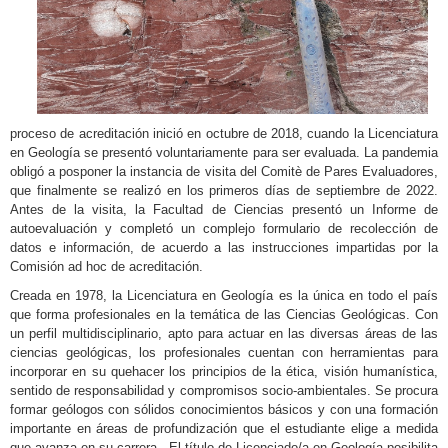
proceso de acreditación inició en octubre de 2018, cuando la Licenciatura
en Geología se presentó voluntariamente para ser evaluada. La pandemia
obligó a posponer la instancia de visita del Comitè de Pares Evaluadores,
que finalmente se realizó en los primeros días de septiembre de 2022.
Antes de la visita, la Facultad de Ciencias presentó un Informe de
autoevaluación y completó un complejo formulario de recolección de
datos e información, de acuerdo a las instrucciones impartidas por la
Comisión ad hoc de acreditación.
Creada en 1978, la Licenciatura en Geología es la única en todo el país
que forma profesionales en la temática de las Ciencias Geológicas. Con
un perfil multidisciplinario, apto para actuar en las diversas áreas de las
ciencias geológicas, los profesionales cuentan con herramientas para
incorporar en su quehacer los principios de la ética, visión humanística,
sentido de responsabilidad y compromisos socio-ambientales. Se procura
formar geólogos con sólidos conocimientos básicos y con una formación
importante en áreas de profundización que el estudiante elige a medida
que avanza en su carrera.. El título de Licenciado/a en Geología posibilita