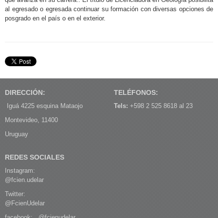
al egresado o egresada continuar su formación con diversas opciones de
posgrado en el país o en el exterior.
DIRECCIÓN:
TELÉFONOS:
Iguá 4225 esquina Mataojo
Tels:
+598 2 525 8618 al 23
Montevideo, 11400
Uruguay
REDES SOCIALES
Instagram:
@fcien.udelar
Twitter:
@FcienUdelar
facebook:
@fcienudelar