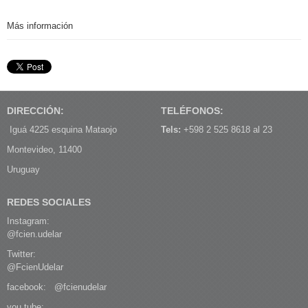
Más información
DIRECCIÓN:
TELÉFONOS:
Iguá 4225 esquina Mataojo
Tels:
+598 2 525 8618 al 23
Montevideo, 11400
Uruguay
REDES SOCIALES
Instagram:
@fcien.udelar
Twitter:
@FcienUdelar
facebook:
@fcienudelar
you tube: