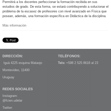
Permitirá a los docentes perfeccionar la formación recibida en sus
estudios de grado. De esta forma, se estará contribuyendo a solucionar el
problema de la escasez de profesores con nivel avanzado en Física que
posean, además, una formación específica en Didáctica de la disciplina.
Más información
DIRECCIÓN:
TELÉFONOS:
Iguá 4225 esquina Mataojo
Tels:
+598 2 525 8618 al 23
Montevideo, 11400
Uruguay
REDES SOCIALES
Instagram:
@fcien.udelar
Twitter: