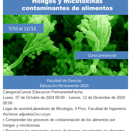
Categoría
Cursos Educacion Permanente
Fecha
Lunes, 07 de Octubre de 2024
00:00
-
Jueves, 12 de Diciembre de 2024
00:00
Lugar de reunión
Laboratorio de Micología, 4 Piso, Facultad de Ingeniería.
Archivos adjuntos
Descargar
• Comprender los procesos de contaminación de los alimentos por
hongos y micotoxinas
• Reconocer los principales grupos de hongos encontrados en alimentos