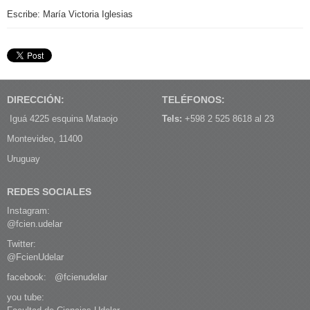
Escribe: María Victoria Iglesias
DIRECCIÓN:
TELÉFONOS:
Iguá 4225 esquina Mataojo
Tels:
+598 2 525 8618 al 23
Montevideo, 11400
Uruguay
REDES SOCIALES
Instagram:
@fcien.udelar
Twitter:
@FcienUdelar
facebook:
@fcienudelar
you tube: