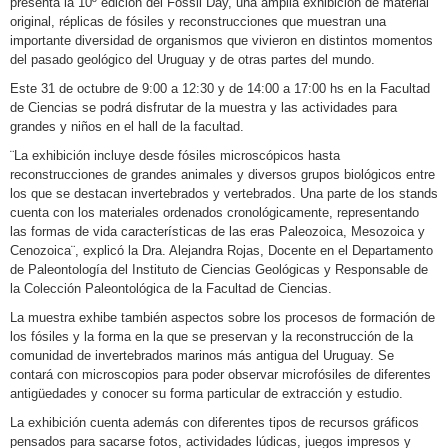
presenta la 10º edición del Fossil Day, una amplia exhibición de material
original, réplicas de fósiles y reconstrucciones que muestran una
importante diversidad de organismos que vivieron en distintos momentos
del pasado geológico del Uruguay y de otras partes del mundo.
Este 31 de octubre de 9:00 a 12:30 y de 14:00 a 17:00 hs en la Facultad
de Ciencias se podrá disfrutar de la muestra y las actividades para
grandes y niños en el hall de la facultad.
¨La exhibición incluye desde fósiles microscópicos hasta
reconstrucciones de grandes animales y diversos grupos biológicos entre
los que se destacan invertebrados y vertebrados. Una parte de los stands
cuenta con los materiales ordenados cronológicamente, representando
las formas de vida características de las eras Paleozoica, Mesozoica y
Cenozoica¨, explicó la Dra. Alejandra Rojas, Docente en el Departamento
de Paleontología del Instituto de Ciencias Geológicas y Responsable de
la Colección Paleontológica de la Facultad de Ciencias.
La muestra exhibe también aspectos sobre los procesos de formación de
los fósiles y la forma en la que se preservan y la reconstrucción de la
comunidad de invertebrados marinos más antigua del Uruguay. Se
contará con microscopios para poder observar microfósiles de diferentes
antigüedades y conocer su forma particular de extracción y estudio.
La exhibición cuenta además con diferentes tipos de recursos gráficos
pensados para sacarse fotos, actividades lúdicas, juegos impresos y