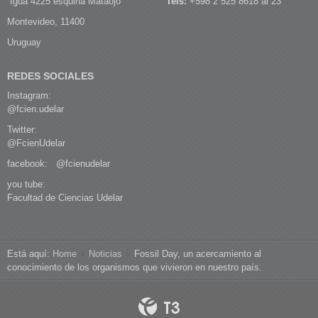
Iguá 4225 esquina Mataojo
Tels:
+598 2 525 8618 al 23
Montevideo, 11400
Uruguay
REDES SOCIALES
Instagram:
@fcien.udelar
Twitter:
@FcienUdelar
facebook:
@fcienudelar
you tube:
Facultad de Ciencias Udelar
Está aquí:
Home
Noticias
Fossil Day, un acercamiento al
conocimiento de los organismos que vivieron en nuestro país.