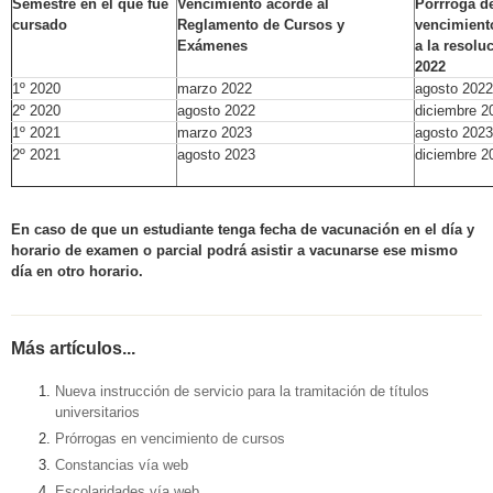
Semestre en el que fue
Vencimiento acorde al
Pórrroga d
cursado
Reglamento de Cursos y
vencimient
Exámenes
a la resolu
2022
1º 2020
marzo 2022
agosto 2022
2º 2020
agosto 2022
diciembre 2
1º 2021
marzo 2023
agosto 2023
2º 2021
agosto 2023
diciembre 2
En caso de que un estudiante tenga fecha de vacunación en el día y
horario de examen o parcial podrá asistir a vacunarse ese mismo
día en otro horario.
Más artículos...
Nueva instrucción de servicio para la tramitación de títulos
universitarios
Prórrogas en vencimiento de cursos
Constancias vía web
Escolaridades vía web