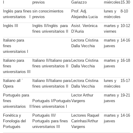
I
previos
Gariazzo
miércoles
15.30
Inglés para fines
sin conocimientos
Prof. Adj.
lunes y
8-10
universitarios I
previos
Alejandra Lucia
miércoles
Inglés III
Inglés II/Inglés para
Asist. Verónica
martes y
10-12
fines universitarios II
D’Auria
viernes
Italiano para
Lectora Cristina
martes y
14-16
fines
Dalla Vecchia
jueves
universitarios I
Italiano para
Italiano II/Italiano para
Lectora Cristina
martes y
16-18
fines
fines universitarios II
Dalla Vecchia
jueves
universitarios III
Italiano all ´
Italiano II/Italiano para
Lectora Cristina
lunes y
15-17
Opera
fines universitarios II
Dalla Vecchia
miércoles
Portugués para
Lector Arthur
martes y
19-21
fines
Portugués I/Portugués
Vargens
jueves
universitarios II
fines universitarios I
Fonética y
Portugués III/
Lectores Raquel
martes y
14-16
Fonologia del
Portugués para fines
Carinhas/Arthur
jueves
Portugués
universitarios III
Vargens