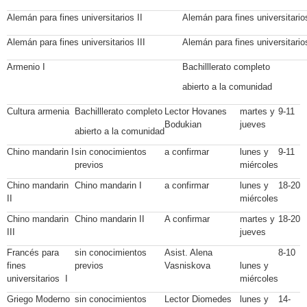
Alemán para fines universitarios II
Alemán para fines universitario
Alemán para fines universitarios III
Alemán para fines universitarios
Armenio I
Bachilllerato completo
abierto a la comunidad
Cultura armenia
Bachilllerato completo
Lector Hovanes
martes y
9-11
Bodukian
jueves
abierto a la comunidad
Chino mandarin I
sin conocimientos
a confirmar
lunes y
9-11
previos
miércoles
Chino mandarin
Chino mandarin I
a confirmar
lunes y
18-20
II
miércoles
Chino mandarin
Chino mandarin II
A confirmar
martes y
18-20
III
jueves
Francés para
sin conocimientos
Asist. Alena
8-10
fines
previos
Vasniskova
lunes y
universitarios I
miércoles
Griego Moderno
sin conocimientos
Lector Diomedes
lunes y
14-