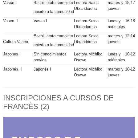
Vasco I
Bachilllerato completo
Lectora Saioa
martes y
15-17
Otxandorena
jueves
abierto a la comunidad
Vasco II
Vasco I
Lectora Saioa
lunes y
16-18
Otxandorena
miércoles
Bachilllerato completo
Lectora Saioa
martes y
12-14
Cultura Vasca
Otxandorena
jueves
abierto a la comunidad
Japones I
Sin conocimientos
Lectora Michiko
lunes y
10-12
previos
Osawa
miércoles
Japonés II
Japonés I
Lectora Michiko
martes y
10-12
Osawa
jueves
INSCRIPCIONES A CURSOS DE
FRANCÈS (2)