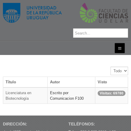
Cantidad
a
mostrar
Título
Autor
Visto
Licenciatura en
Escrito por
Visitas: 69780
Biotecnología
Comunicacion F100
DIRECCIÓN:
TELÉFONOS: