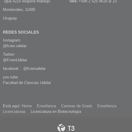
Iguá 4225 esquina Mataojo
Tels:
+598 2 525 8618 al 23
Montevideo, 11400
Uruguay
REDES SOCIALES
Instagram:
@fcien.udelar
Twitter:
@FcienUdelar
facebook:
@fcienudelar
you tube:
Facultad de Ciencias Udelar
Está aquí:
Home
Enseñanza
Carreras de Grado
Enseñanza
Licenciaturas
Licenciatura en Biotecnología