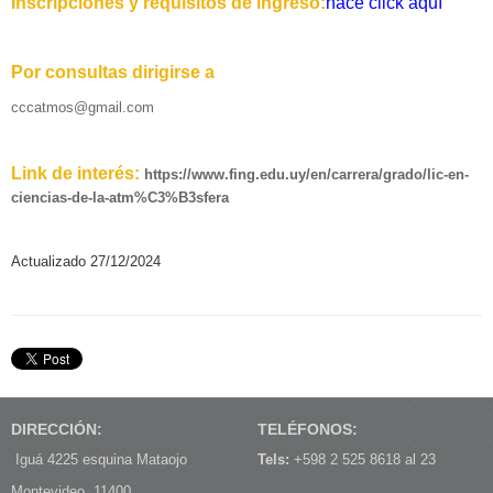
Inscripciones y requisitos de ingreso:
hacé click aquí
Por consultas dirigirse a
cccatmos@gmail.com
Link de interés:
https://www.fing.edu.uy/en/carrera/grado/lic-en-
ciencias-de-la-atm%C3%B3sfera
Actualizado 27/12/2024
DIRECCIÓN:
TELÉFONOS:
Iguá 4225 esquina Mataojo
Tels:
+598 2 525 8618 al 23
Montevideo, 11400