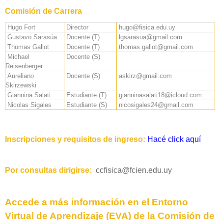
Comisión de Carrera
Hugo Fort
Director
hugo@fisica.edu.uy
Gustavo Sarasúa
Docente (T)
lgsarasua@gmail.com
Thomas Gallot
Docente (T)
thomas.gallot@gmail.com
Michael
Docente (S)
Reisenberger
Aureliano
Docente (S)
askirz@gmail.com
Skirzewski
Giannina Salati
Estudiante (T)
gianninasalati18@icloud.com
Nicolas Sigales
Estudiante (S)
nicosigales24@gmail.com
Inscripciones y requisitos de ingreso:
Hacé click aquí
Por consultas
dirigirse:
ccfisica@fcien.edu.uy
Accede a más información en el Entorno
Virtual de Aprendizaje (EVA) de la Comisión de