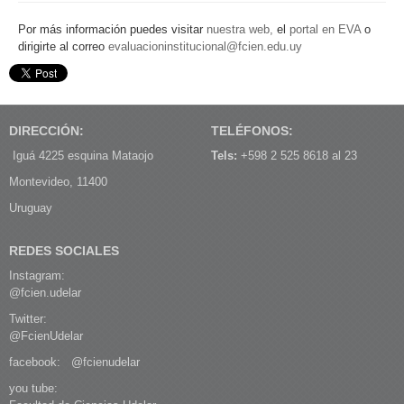
Por más información puedes visitar
nuestra web,
el
portal en EVA
o
dirigirte al correo
evaluacioninstitucional@fcien.edu.uy
DIRECCIÓN:
TELÉFONOS:
Iguá 4225 esquina Mataojo
Tels:
+598 2 525 8618 al 23
Montevideo, 11400
Uruguay
REDES SOCIALES
Instagram:
@fcien.udelar
Twitter:
@FcienUdelar
facebook:
@fcienudelar
you tube: