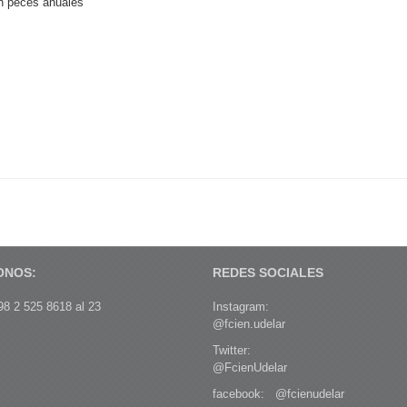
n peces anuales
ONOS:
REDES SOCIALES
8 2 525 8618 al 23
Instagram:
@fcien.udelar
Twitter:
@FcienUdelar
facebook:
@fcienudelar