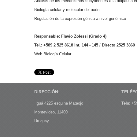
Análisis de los mecanismos subyacentes a la diapausa e
Biología celular y molecular del axón
Regulación de la expresión génica a nivel genómico
Responsable: Flavio Zolessi (Grado 4)
Tel.:
+589 2
525 8618 int. 144 - 145 / Directo 2525 3860
Web Biología Celular
DIRECCIÓN:
TELÉF
Iguá 4225 esquina Mataojo
Tels:
+59
Montevideo, 11400
Uruguay