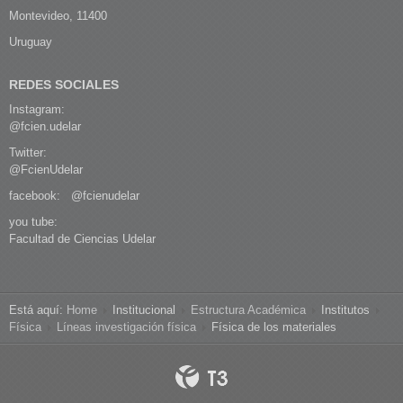
Montevideo, 11400
Uruguay
REDES SOCIALES
Instagram:
@fcien.udelar
Twitter:
@FcienUdelar
facebook:
@fcienudelar
you tube:
Facultad de Ciencias Udelar
Está aquí:
Home
Institucional
Estructura Académica
Institutos
Física
Líneas investigación física
Física de los materiales