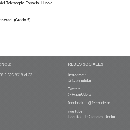
del Telescopio Espacial Hubble.
ancredi (Grado 5)
ONOS:
REDES SOCIALES
8 2 525 8618 al 23
Instagram:
@fcien.udelar
Twitter:
@FcienUdelar
facebook:
@fcienudelar
you tube:
Facultad de Ciencias Udelar