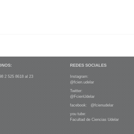
ONOS:
REDES SOCIALES
8 2 525 8618 al 23
Instagram:
@fcien.udelar
Twitter:
@FcienUdelar
facebook:
@fcienudelar
you tube:
Facultad de Ciencias Udelar