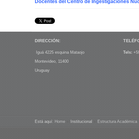
Docentes del Centro de Ingestigaciones Nuc
DIRECCIÓN:
TELÉF
Iguá 4225 esquina Mataojo
Tels:
+59
Montevideo, 11400
Uruguay
Está aquí:
Home
Institucional
Estructura Académica