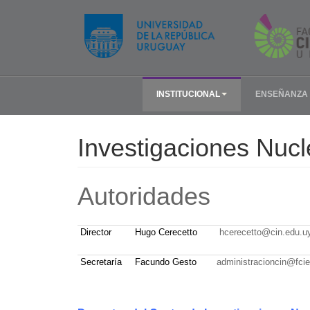
INSTITUCIONAL
ENSEÑANZA
Investigaciones Nucl
Autoridades
Director
Hugo Cerecetto
hcerecetto@cin.edu.u
Secretaría
Facundo Gesto
administracioncin@fci