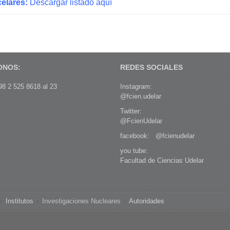
elares:
Descargar listado aquí
ONOS:
REDES SOCIALES
8 2 525 8618 al 23
Instagram:
@fcien.udelar
Twitter:
@FcienUdelar
facebook:
@fcienudelar
you tube:
Facultad de Ciencias Udelar
Institutos
Investigaciones Nucleares
Autoridades