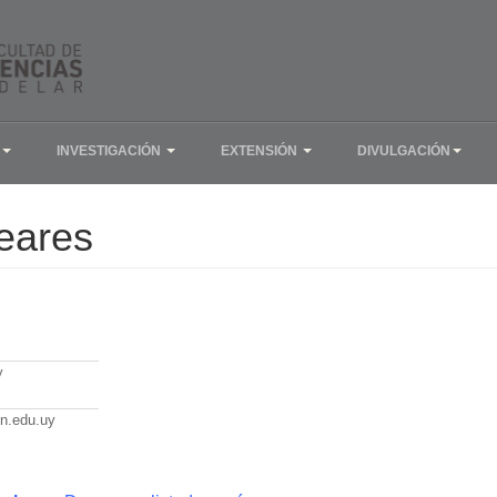
INVESTIGACIÓN
EXTENSIÓN
DIVULGACIÓN
eares
y
en.edu.uy