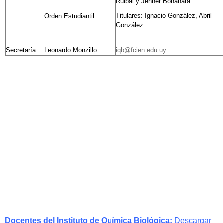
Ruibal y Jenner Bonanata
T
itulares: Ignacio González, Abril
Orden Estudiantil
González
Secretaría
Leonardo Monzillo
iqb@fcien.edu.uy
Docentes del Instituto de Química Biológica:
Descargar