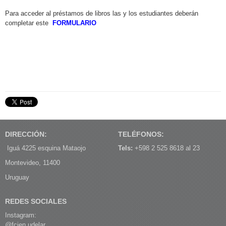
Para acceder al préstamos de libros las y los estudiantes deberán
completar este
FORMULARIO
DIRECCIÓN:
TELÉFONOS:
Iguá 4225 esquina Mataojo
Tels:
+598 2 525 8618 al 23
Montevideo, 11400
Uruguay
REDES SOCIALES
Instagram:
@fcien.udelar