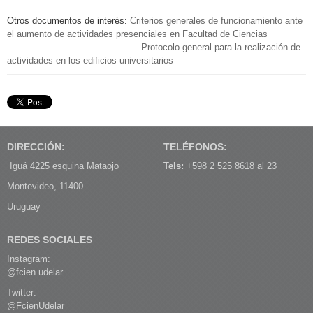
Otros documentos de interés:
Criterios generales de funcionamiento ante
el aumento de actividades presenciales en Facultad de Ciencias
Protocolo general para la realización de
actividades en los edificios universitarios
DIRECCIÓN:
TELÉFONOS:
Iguá 4225 esquina Mataojo
Tels:
+598 2 525 8618 al 23
Montevideo, 11400
Uruguay
REDES SOCIALES
Instagram:
@fcien.udelar
Twitter:
@FcienUdelar