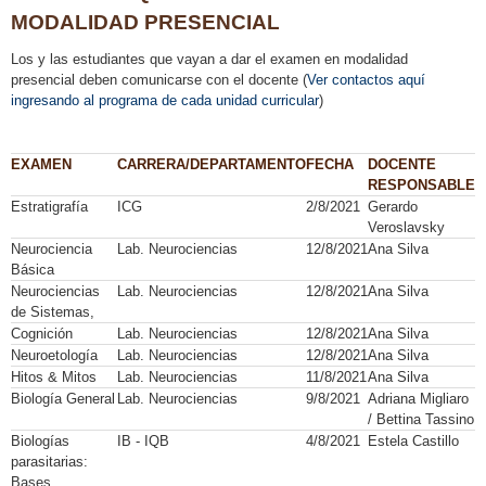
MODALIDAD PRESENCIAL
Los y las estudiantes que vayan a dar el examen en modalidad
presencial deben comunicarse con el docente (
Ver contactos aquí
ingresando al programa de cada unidad curricular
)
EXAMEN
CARRERA/DEPARTAMENTO
FECHA
DOCENTE
RESPONSABLE
Estratigrafía
ICG
2/8/2021
Gerardo
Veroslavsky
Neurociencia
Lab. Neurociencias
12/8/2021
Ana Silva
Básica
Neurociencias
Lab. Neurociencias
12/8/2021
Ana Silva
de Sistemas,
Cognición
Lab. Neurociencias
12/8/2021
Ana Silva
Neuroetología
Lab. Neurociencias
12/8/2021
Ana Silva
Hitos & Mitos
Lab. Neurociencias
11/8/2021
Ana Silva
Biología General
Lab. Neurociencias
9/8/2021
Adriana Migliaro
/ Bettina Tassino
Biologías
IB - IQB
4/8/2021
Estela Castillo
parasitarias:
Bases