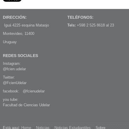
DIRECCIÓN:
TELÉFONOS:
Iguá 4225 esquina Mataojo
Tels:
+598 2 525 8618 al 23
Montevideo, 11400
Uruguay
REDES SOCIALES
Instagram:
@fcien.udelar
Twitter:
@FcienUdelar
facebook:
@fcienudelar
you tube:
Facultad de Ciencias Udelar
Está aquí:
Home
Noticias
Noticias Estudiantiles
Sobre