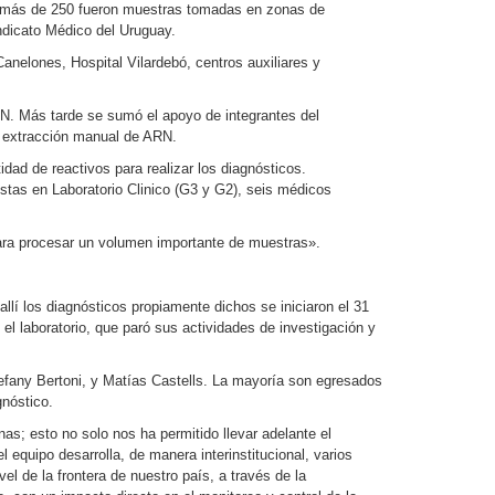
ue más de 250 fueron muestras tomadas en zonas de
ndicato Médico del Uruguay.
nelones, Hospital Vilardebó, centros auxiliares y
ARN. Más tarde se sumó el apoyo de integrantes del
de extracción manual de ARN.
dad de reactivos para realizar los diagnósticos.
stas en Laboratorio Clinico (G3 y G2), seis médicos
 para procesar un volumen importante de muestras».
allí los diagnósticos propiamente dichos se iniciaron el 31
l laboratorio, que paró sus actividades de investigación y
tefany Bertoni, y Matías Castells. La mayoría son egresados
gnóstico.
s; esto no solo nos ha permitido llevar adelante el
equipo desarrolla, de manera interinstitucional, varios
el de la frontera de nuestro país, a través de la