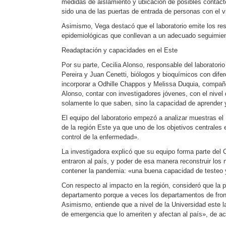
medidas de aislamiento y ubicación de posibles contacto
sido una de las puertas de entrada de personas con el vi
Asimismo, Vega destacó que el laboratorio emite los res
epidemiológicas que conllevan a un adecuado seguimient
Readaptación y capacidades en el Este
Por su parte, Cecilia Alonso, responsable del laborato
Pereira y Juan Cenetti, biólogos y bioquímicos con dif
incorporar a Odhille Chappos y Melissa Duquia, compañe
Alonso, contar con investigadores jóvenes, con el nivel 
solamente lo que saben, sino la capacidad de aprender 
El equipo del laboratorio empezó a analizar muestras el
de la región Este ya que uno de los objetivos centrales e
control de la enfermedad».
La investigadora explicó que su equipo forma parte del 
entraron al país, y poder de esa manera reconstruir los
contener la pandemia: «una buena capacidad de testeo y 
Con respecto al impacto en la región, consideró que la 
departamento porque a veces los departamentos de fronte
Asimismo, entiende que a nivel de la Universidad este la
de emergencia que lo ameriten y afectan al país», de ac