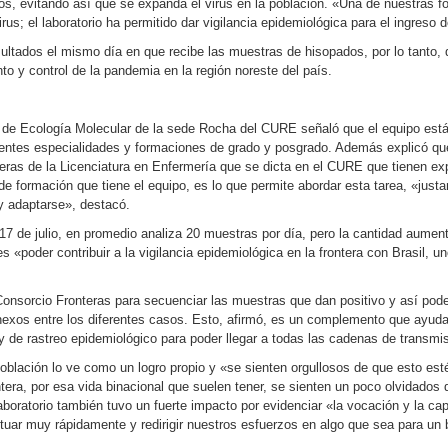
s, evitando así que se expanda el virus en la población. «Una de nuestras for
rus; el laboratorio ha permitido dar vigilancia epidemiológica para el ingreso 
ultados el mismo día en que recibe las muestras de hisopados, por lo tanto,
o y control de la pandemia en la región noreste del país.
rio de Ecología Molecular de la sede Rocha del CURE señaló que el equipo est
erentes especialidades y formaciones de grado y posgrado. Además explicó que
ras de la Licenciatura en Enfermería que se dicta en el CURE que tienen exp
de formación que tiene el equipo, es lo que permite abordar esta tarea, «just
y adaptarse», destacó.
 17 de julio, en promedio analiza 20 muestras por día, pero la cantidad aume
s «poder contribuir a la vigilancia epidemiológica en la frontera con Brasil, u
Consorcio Fronteras para secuenciar las muestras que dan positivo y así pod
 nexos entre los diferentes casos. Esto, afirmó, es un complemento que ayuda
de rastreo epidemiológico para poder llegar a todas las cadenas de transmis
población lo ve como un logro propio y «se sienten orgullosos de que esto e
ra, por esa vida binacional que suelen tener, se sienten un poco olvidados d
boratorio también tuvo un fuerte impacto por evidenciar «la vocación y la cap
tuar muy rápidamente y redirigir nuestros esfuerzos en algo que sea para un 