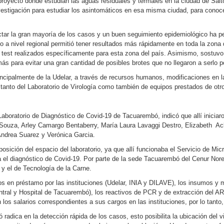
yecto donde estudian las aguas residuales y termales en la ciudad de Salto,
estigación para estudiar los asintomáticos en esa misma ciudad, para conocer
tar la gran mayoría de los casos y un buen seguimiento epidemiológico ha pe
co a nivel regional permitió tener resultados más rápidamente en toda la zona 
 test realizados específicamente para esta zona del país. Asimismo, sostuvo
ás para evitar una gran cantidad de posibles brotes que no llegaron a serlo p
incipalmente de la Udelar, a través de recursos humanos, modificaciones en l
o tanto del Laboratorio de Virología como también de equipos prestados de otr
aboratorio de Diagnóstico de Covid-19 de Tacuarembó, indicó que allí iniciaro
e Souza, Arley Camargo Bentaberry, María Laura Lavaggi Destro, Elizabeth 
ndrea Suarez y Verónica Garcia.
osición del espacio del laboratorio, ya que allí funcionaba el Servicio de Mi
el diagnóstico de Covid-19. Por parte de la sede Tacuarembó del Cenur Nore
y el de Tecnología de la Carne.
os en préstamo por las instituciones (Udelar, INIA y DILAVE), los insumos y m
ral y Hospital de Tacuarembó), los reactivos de PCR y de extracción del ARN
los salarios correspondientes a sus cargos en las instituciones, por lo tanto,
radica en la detección rápida de los casos, esto posibilita la ubicación del v