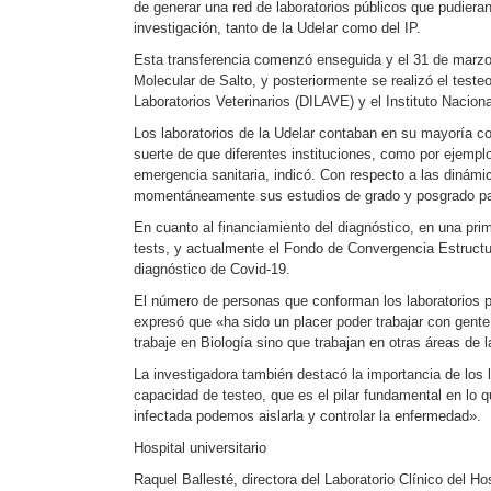
de generar una red de laboratorios públicos que pudieran
investigación, tanto de la Udelar como del IP.
Esta transferencia comenzó enseguida y el 31 de marzo se
Molecular de Salto, y posteriormente se realizó el test
Laboratorios Veterinarios (DILAVE) y el Instituto Nacion
Los laboratorios de la Udelar contaban en su mayoría co
suerte de que diferentes instituciones, como por ejempl
emergencia sanitaria, indicó. Con respecto a las dinámic
momentáneamente sus estudios de grado y posgrado par
En cuanto al financiamiento del diagnóstico, en una prim
tests, y actualmente el Fondo de Convergencia Estructur
diagnóstico de Covid-19.
El número de personas que conforman los laboratorios pu
expresó que «ha sido un placer poder trabajar con gent
trabaje en Biología sino que trabajan en otras áreas de 
La investigadora también destacó la importancia de los 
capacidad de testeo, que es el pilar fundamental en lo 
infectada podemos aislarla y controlar la enfermedad».
Hospital universitario
Raquel Ballesté, directora del Laboratorio Clínico del