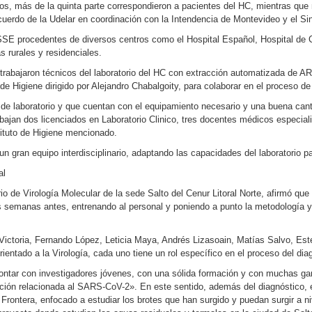
los, más de la quinta parte correspondieron a pacientes del HC, mientras q
cuerdo de la Udelar en coordinación con la Intendencia de Montevideo y el Si
SE procedentes de diversos centros como el Hospital Español, Hospital de Ca
s rurales y residenciales.
os trabajaron técnicos del laboratorio del HC con extracción automatizada de 
 de Higiene dirigido por Alejandro Chabalgoity, para colaborar en el proceso 
 de laboratorio y que cuentan con el equipamiento necesario y una buena canti
ajan dos licenciados en Laboratorio Clinico, tres docentes médicos especiali
tituto de Higiene mencionado.
un gran equipo interdisciplinario, adaptando las capacidades del laboratorio
ral
io de Virología Molecular de la sede Salto del Cenur Litoral Norte, afirmó que 
semanas antes, entrenando al personal y poniendo a punto la metodología y e
 Victoria, Fernando López, Leticia Maya, Andrés Lizasoain, Matías Salvo, Es
entado a la Virología, cada uno tiene un rol específico en el proceso del dia
ontar con investigadores jóvenes, con una sólida formación y con muchas gana
ión relacionada al SARS-CoV-2». En este sentido, además del diagnóstico, el 
Frontera, enfocado a estudiar los brotes que han surgido y puedan surgir a niv