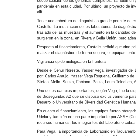
secuenciación de los genomas completos. También un pro
pandemia en esta ciudad. Por último, un proyecto de inv
allí.
Tener una cobertura de diagnóstico grande permite detec
Castells. La instalación de los laboratorios de diagnósti
traslado de las muestras y el aumento en la cantidad de
surgieron en la zona, en Rivera y Bella Unión, pero adem
Respecto al financiamiento, Castells señaló que vino pr
realizar el diagnóstico de forma segura, el equipamient
Vigilancia epidemiológica en la frontera
Desde el Cenur Noreste, Yasser Vega, investigador del L
por: Carlos Araujo, Yasser Vega Requena, Guillermo d
Stefani Mello Souza, Fabiana Paula, Laura Telechea, A
Uno de los cambios importantes, según Vega, fue la disp
de Bioseguridad A2 que se dispuso exclusivamente para 
Desarrollo Universitario de Diversidad Genética Humana 
En cuanto al financiamiento, los equipos fueron otorgad
Udelar y también en una parte importante por ASSE (Cent
recursos humanos, los integrantes del laboratorio cobran 
Para Vega, la importancia del Laboratorio en Tacuarembó 