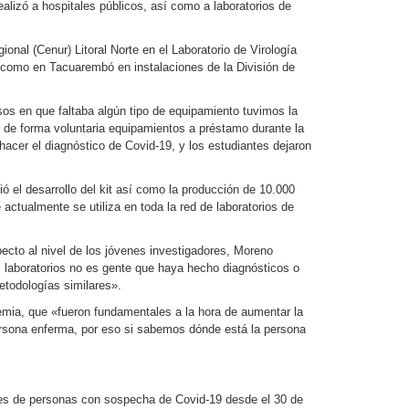
alizó a hospitales públicos, así como a laboratorios de
onal (Cenur) Litoral Norte en el Laboratorio de Virología
í como en Tacuarembó en instalaciones de la División de
sos en que faltaba algún tipo de equipamiento tuvimos la
n de forma voluntaria equipamientos a préstamo durante la
hacer el diagnóstico de Covid-19, y los estudiantes dejaron
ó el desarrollo del kit así como la producción de 10.000
ctualmente se utiliza en toda la red de laboratorios de
ecto al nivel de los jóvenes investigadores, Moreno
 laboratorios no es gente que haya hecho diagnósticos o
etodologías similares».
demia, que «fueron fundamentales a la hora de aumentar la
persona enferma, por eso si sabemos dónde está la persona
ntes de personas con sospecha de Covid-19 desde el 30 de