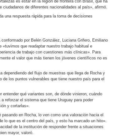
talezas es estar en la región de frontera con Brasil, que ha
de ciudadanos de diferentes nacionalidades al país», afirmó.
 da una respuesta rápida para la toma de decisiones
á conformado por Belén González, Luciana Grifero, Emiliano
 «tuvimos que readaptar nuestro trabajo habitual e
eriencia de trabajo con cuestiones más clínicas». Para
amente el valor que más tienen los jóvenes científicos no es
nta dependiendo del flujo de muestras que llega de Rocha y
no de los puntos vulnerables que tiene nuestro país para el
er entender qué variantes son, de dónde vinieron, cuándo
 a reforzar el sistema que tiene Uruguay para poder
ión y cortarlas».
sté pasando en Rocha, lo ven como una valoración hacia el
e lo que es el centro del país, y esto ha marcado un hito».
acidad de la institución de responder frente a situaciones
bien mayor, valoró.