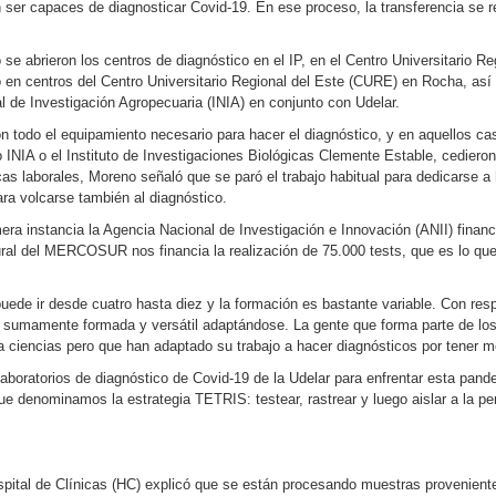
 ser capaces de diagnosticar Covid-19. En ese proceso, la transferencia se re
 abrieron los centros de diagnóstico en el IP, en el Centro Universitario Regi
eo en centros del Centro Universitario Regional del Este (CURE) en Rocha, as
al de Investigación Agropecuaria (INIA) en conjunto con Udelar.
n todo el equipamiento necesario para hacer el diagnóstico, y en aquellos ca
o INIA o el Instituto de Investigaciones Biológicas Clemente Estable, cediero
as laborales, Moreno señaló que se paró el trabajo habitual para dedicarse a 
a volcarse también al diagnóstico.
era instancia la Agencia Nacional de Investigación e Innovación (ANII) financi
al del MERCOSUR nos financia la realización de 75.000 tests, que es lo que a
ede ir desde cuatro hasta diez y la formación es bastante variable. Con resp
e sumamente formada y versátil adaptándose. La gente que forma parte de los
la ciencias pero que han adaptado su trabajo a hacer diagnósticos por tener m
laboratorios de diagnóstico de Covid-19 de la Udelar para enfrentar esta pan
que denominamos la estrategia TETRIS: testear, rastrear y luego aislar a la 
 Hospital de Clínicas (HC) explicó que se están procesando muestras provenie