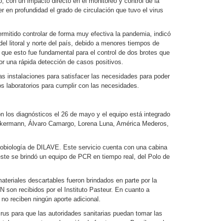
 con un impacto directo en el monitoreo y control de la
 en profundidad el grado de circulación que tuvo el virus
rmitido controlar de forma muy efectiva la pandemia, indicó
del litoral y norte del país, debido a menores tiempos de
 que esto fue fundamental para el control de dos brotes que
or una rápida detección de casos positivos.
as instalaciones para satisfacer las necesidades para poder
os laboratorios para cumplir con las necesidades.
n los diagnósticos el 26 de mayo y el equipo está integrado
Ackermann, Álvaro Camargo, Lorena Luna, América Mederos,
crobiología de DILAVE. Este servicio cuenta con una cabina
ste se brindó un equipo de PCR en tiempo real, del Polo de
ateriales descartables fueron brindados en parte por la
 son recibidos por el Instituto Pasteur. En cuanto a
 no reciben ningún aporte adicional.
irus para que las autoridades sanitarias puedan tomar las