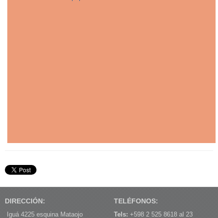
DIRECCIÓN:
TELÉFONOS:
Iguá 4225 esquina Mataojo
Tels:
+598 2 525 8618 al 23