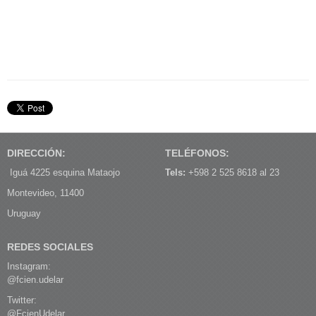
DIRECCIÓN:
TELÉFONOS:
Iguá 4225 esquina Mataojo
Tels:
+598 2 525 8618 al 23
Montevideo, 11400
Uruguay
REDES SOCIALES
Instagram:
@fcien.udelar
Twitter:
@FcienUdelar