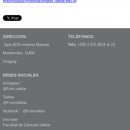
erasmusplus@internacionales.udelar.edu.uy
DIRECCIÓN:
TELÉFONOS:
Iguá 4225 esquina Mataojo
Tels:
+598 2 525 8618 al 23
Montevideo, 11400
Uruguay
REDES SOCIALES
Instagram:
@fcien.udelar
Twitter:
@FcienUdelar
facebook:
@fcienudelar
you tube:
Facultad de Ciencias Udelar