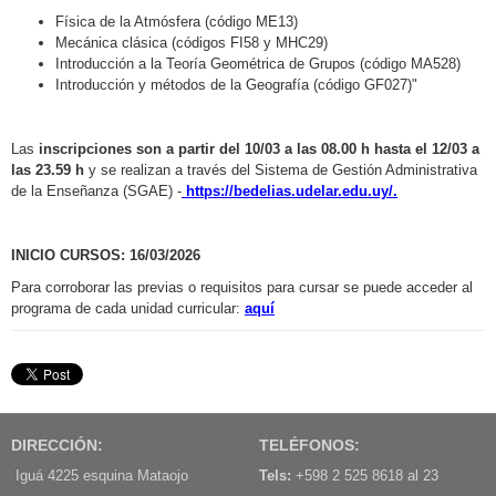
Física de la Atmósfera (código ME13)
Mecánica clásica (códigos FI58 y MHC29)
Introducción a la Teoría Geométrica de Grupos (código MA528)
Introducción y métodos de la Geografía (código GF027)"
Las
inscripciones son a partir del 10/03 a las 08.00 h hasta el 12/03 a
las 23.59 h
y se realizan a través del Sistema de Gestión Administrativa
de la Enseñanza (SGAE) -
https://bedelias.udelar.edu.uy/
.
INICIO CURSOS: 16/03/2026
Para corroborar las previas o requisitos para cursar se puede acceder al
programa de cada unidad curricular:
aquí
DIRECCIÓN:
TELÉFONOS:
Iguá 4225 esquina Mataojo
Tels:
+598 2 525 8618 al 23