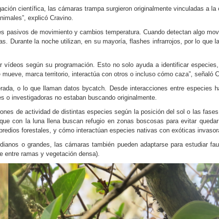
gación científica, las cámaras trampa surgieron originalmente vinculadas a l
imales”, explicó Cravino.
 pasivos de movimiento y cambios temperatura. Cuando detectan algo moviénd
s. Durante la noche utilizan, en su mayoría, flashes infrarrojos, por lo que
vídeos según su programación. Esto no solo ayuda a identificar especies,
e mueve, marca territorio, interactúa con otros o incluso cómo caza”, señaló C
ada, o lo que llaman datos bycatch. Desde interacciones entre especies ha
es o investigadoras no estaban buscando originalmente.
ones de actividad de distintas especies según la posición del sol o las fase
ue con la luna llena buscan refugio en zonas boscosas para evitar queda
redios forestales, y cómo interactúan especies nativas con exóticas invasoras
anos o grandes, las cámaras también pueden adaptarse para estudiar fau
e entre ramas y vegetación densa).