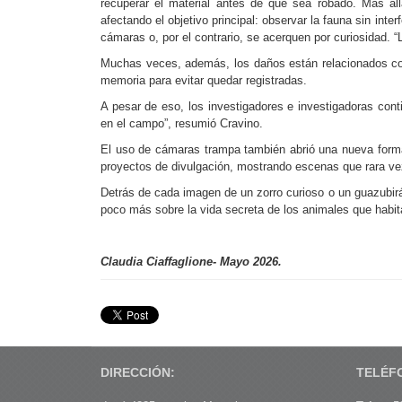
recuperar el material antes de que sea robado. Más al
afectando el objetivo principal: observar la fauna sin int
cámaras o, por el contrario, se acerquen por curiosidad. “
Muchas veces, además, los daños están relacionados con 
memoria para evitar quedar registradas.
A pesar de eso, los investigadores e investigadoras con
en el campo”, resumió Cravino.
El uso de cámaras trampa también abrió una nueva forma d
proyectos de divulgación, mostrando escenas que rara v
Detrás de cada imagen de un zorro curioso o un guazubirá
poco más sobre la vida secreta de los animales que habi
Claudia Ciaffaglione- Mayo 2026.
DIRECCIÓN:
TELÉF