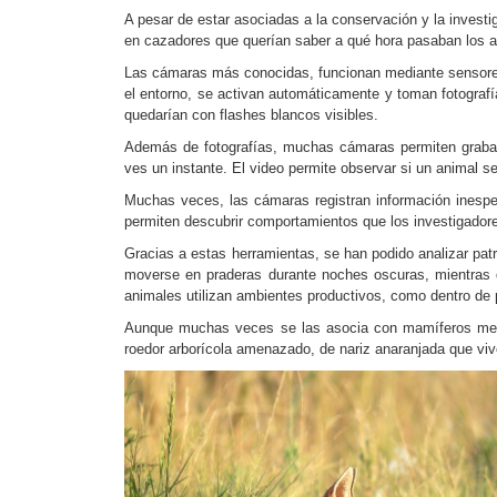
A pesar de estar asociadas a la conservación y la investi
en cazadores que querían saber a qué hora pasaban los an
Las cámaras más conocidas, funcionan mediante sensores
el entorno, se activan automáticamente y toman fotografía
quedarían con flashes blancos visibles.
Además de fotografías, muchas cámaras permiten grabar 
ves un instante. El video permite observar si un animal s
Muchas veces, las cámaras registran información inesper
permiten descubrir comportamientos que los investigador
Gracias a estas herramientas, se han podido analizar patr
moverse en praderas durante noches oscuras, mientras q
animales utilizan ambientes productivos, como dentro de p
Aunque muchas veces se las asocia con mamíferos medi
roedor arborícola amenazado, de nariz anaranjada que viv