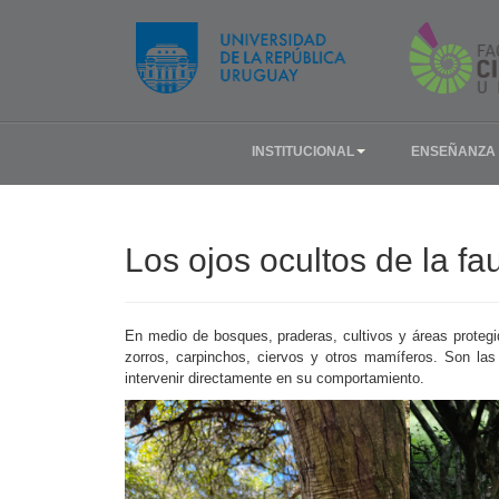
INSTITUCIONAL
ENSEÑANZA
Los ojos ocultos de la f
En medio de bosques, praderas, cultivos y áreas protegi
zorros, carpinchos, ciervos y otros mamíferos. Son las
intervenir directamente en su comportamiento.