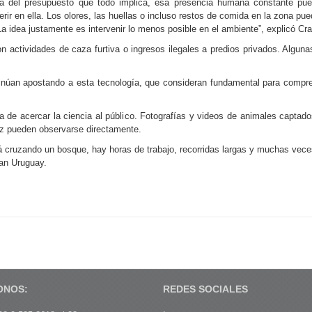
lá del presupuesto que todo implica, esa presencia humana constante pue
erferir en ella. Los olores, las huellas o incluso restos de comida en la zona 
La idea justamente es intervenir lo menos posible en el ambiente”, explicó Cra
actividades de caza furtiva o ingresos ilegales a predios privados. Alguna
tinúan apostando a esta tecnología, que consideran fundamental para compre
e acercar la ciencia al público. Fotografías y videos de animales captados
ez pueden observarse directamente.
 cruzando un bosque, hay horas de trabajo, recorridas largas y muchas veces
tan Uruguay.
ONOS:
REDES SOCIALES