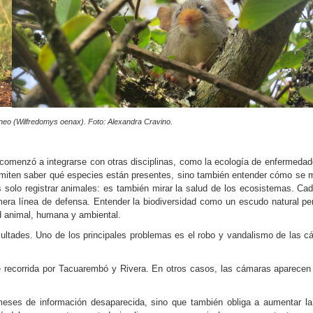
gíneo (Wilfredomys oenax). Foto: Alexandra Cravino.
enzó a integrarse con otras disciplinas, como la ecología de enfermedades, l
ermiten saber qué especies están presentes, sino también entender cómo se 
 solo registrar animales: es también mirar la salud de los ecosistemas. C
era línea de defensa. Entender la biodiversidad como un escudo natural pe
d animal, humana y ambiental.
cultades. Uno de los principales problemas es el robo y vandalismo de las c
e recorrida por Tacuarembó y Rivera. En otros casos, las cámaras aparecen
ses de información desaparecida, sino que también obliga a aumentar la 