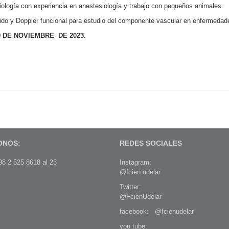
ología con experiencia en anestesiología y trabajo con pequeños animales.
ápido y Doppler funcional para estudio del componente vascular en enfermeda
9 DE NOVIEMBRE
DE 2023.
ONOS:
REDES SOCIALES
8 2 525 8618 al 23
Instagram:
@fcien.udelar
Twitter:
@FcienUdelar
facebook:
@fcienudelar
you tube: