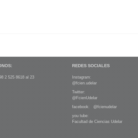
ONOS:
REDES SOCIALES
8 2 525 8618 al 23
Instagram:
@fcien.udelar
Twitter:
@FcienUdelar
facebook:
@fcienudelar
you tube:
Facultad de Ciencias Udelar