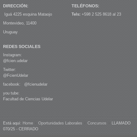
DIRECCIÓN:
TELÉFONOS:
Iguá 4225 esquina Mataojo
Tels:
+598 2 525 8618 al 23
Montevideo, 11400
Uruguay
REDES SOCIALES
Instagram:
@fcien.udelar
Twitter:
@FcienUdelar
facebook:
@fcienudelar
you tube:
Facultad de Ciencias Udelar
Está aquí:
Home
Oportunidades Laborales
Concursos
LLAMADO
070/25 - CERRADO