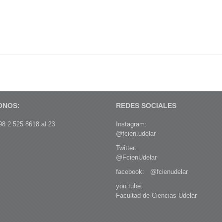
ONOS:
REDES SOCIALES
8 2 525 8618 al 23
Instagram:
@fcien.udelar
Twitter:
@FcienUdelar
facebook:
@fcienudelar
you tube:
Facultad de Ciencias Udelar