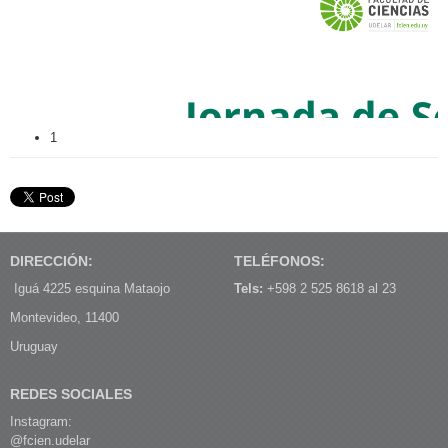
1
DIRECCIÓN:
TELÉFONOS:
Iguá 4225 esquina Mataojo
Tels:
+598 2 525 8618 al 23
Montevideo, 11400
Uruguay
REDES SOCIALES
Instagram:
@fcien.udelar