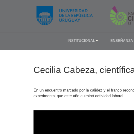
INSTITUCIONAL
ENSEÑANZA
Cecilia Cabeza, científic
En un encuentro marcado por la calidez y el franco recono
experimental que este año culminó actividad laboral.