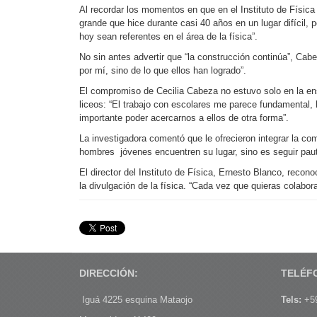
Al recordar los momentos en que en el Instituto de Físic
grande que hice durante casi 40 años en un lugar difícil
hoy sean referentes en el área de la física”.
No sin antes advertir que “la construcción continúa”, Cab
por mí, sino de lo que ellos han logrado”.
El compromiso de Cecilia Cabeza no estuvo solo en la ens
liceos: “El trabajo con escolares me parece fundamental, 
importante poder acercarnos a ellos de otra forma”.
La investigadora comentó que le ofrecieron integrar la co
hombres jóvenes encuentren su lugar, sino es seguir pau
El director del Instituto de Física, Ernesto Blanco, reco
la divulgación de la física. “Cada vez que quieras colabora
DIRECCIÓN:
TELÉF
Iguá 4225 esquina Mataojo
Tels:
+59