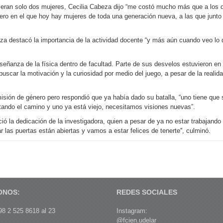
a eran solo dos mujeres, Cecilia Cabeza dijo “me costó mucho más que a los
, pero en el que hoy hay mujeres de toda una generación nueva, a las que ju
eza destacó la importancia de la actividad docente “y más aún cuando veo lo 
eñanza de la física dentro de facultad. Parte de sus desvelos estuvieron en 
buscar la motivación y la curiosidad por medio del juego, a pesar de la reali
misión de género pero respondió que ya había dado su batalla, “uno tiene que 
tando el camino y uno ya está viejo, necesitamos visiones nuevas”.
noció la dedicación de la investigadora, quien a pesar de ya no estar trabaj
r las puertas están abiertas y vamos a estar felices de tenerte'', culminó.
ONOS:
REDES SOCIALES
8 2 525 8618 al 23
Instagram:
@fcien.udelar