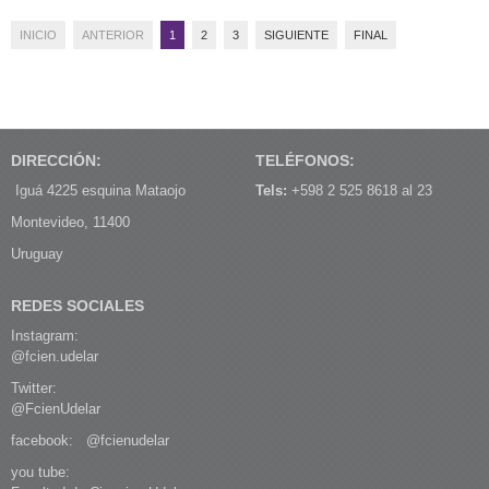
INICIO
ANTERIOR
1
2
3
SIGUIENTE
FINAL
DIRECCIÓN:
TELÉFONOS:
Iguá 4225 esquina Mataojo
Tels:
+598 2 525 8618 al 23
Montevideo, 11400
Uruguay
REDES SOCIALES
Instagram:
@fcien.udelar
Twitter:
@FcienUdelar
facebook:
@fcienudelar
you tube: