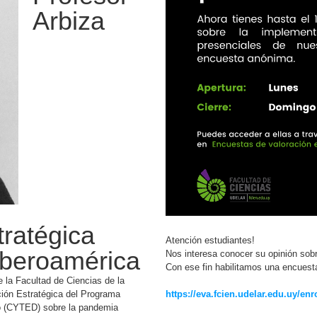
Arbiza
tratégica
Atención estudiantes!
Iberoamérica
Nos interesa conocer su opinión sobr
Con ese fin habilitamos una encuest
de la Facultad de Ciencias de la
ción Estratégica del Programa
https://eva.fcien.udelar.edu.uy/en
lo (CYTED) sobre la pandemia