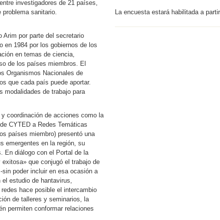
entre investigadores de 21 países,
 problema sanitario.
La encuesta estará habilitada a parti
 Arim por parte del secretario
en 1984 por los gobiernos de los
ación en temas de ciencia,
oso de los países miembros. El
ntos Organismos Nacionales de
os que cada país puede aportar.
s modalidades de trabajo para
n y coordinación de acciones como la
al de CYTED a Redes Temáticas
 los países miembro) presentó una
us emergentes en la región, su
. En diálogo con el Portal de la
exitosa» que conjugó el trabajo de
-sin poder incluir en esa ocasión a
el estudio de hantavirus,
e redes hace posible el intercambio
ción de talleres y seminarios, la
én permiten conformar relaciones