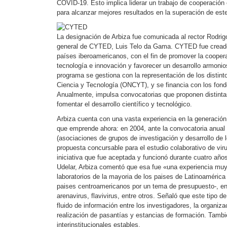
COVID-19. Esto implica liderar un trabajo de cooperación 
para alcanzar mejores resultados en la superación de este
La designación de Arbiza fue comunicada al rector Rodrigo
general de CYTED, Luis Telo da Gama. CYTED fue creado 
países iberoamericanos, con el fin de promover la cooper
tecnología e innovación y favorecer un desarrollo armoni
programa se gestiona con la representación de los disti
Ciencia y Tecnología (ONCYT), y se financia con los fond
Anualmente, impulsa convocatorias que proponen distinta
fomentar el desarrollo científico y tecnológico.
Arbiza cuenta con una vasta experiencia en la generació
que emprende ahora: en 2004, ante la convocatoria anu
(asociaciones de grupos de investigación y desarrollo de
propuesta concursable para el estudio colaborativo de vir
iniciativa que fue aceptada y funcionó durante cuatro años
Udelar, Arbiza comentó que esa fue «una experiencia muy 
laboratorios de la mayoria de los paises de Latinoamérica 
paises centroamericanos por un tema de presupuesto-, en 
arenavirus, flavivirus, entre otros. Señaló que este tipo d
fluido de información entre los investigadores, la organiza
realización de pasantías y estancias de formación. Tambi
interinstitucionales estables.