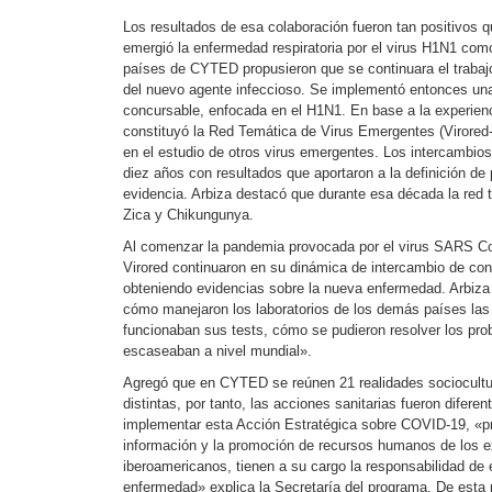
Los resultados de esa colaboración fueron tan positivos
emergió la enfermedad respiratoria por el virus H1N1 como
países de CYTED propusieron que se continuara el trabajo 
del nuevo agente infeccioso. Se implementó entonces una
concursable, enfocada en el H1N1. En base a la experie
constituyó la Red Temática de Virus Emergentes (Virored
en el estudio de otros virus emergentes. Los intercambios 
diez años con resultados que aportaron a la definición de 
evidencia. Arbiza destacó que durante esa década la red 
Zica y Chikungunya.
Al comenzar la pandemia provocada por el virus SARS Cov
Virored continuaron en su dinámica de intercambio de co
obteniendo evidencias sobre la nueva enfermedad. Arbiza
cómo manejaron los laboratorios de los demás países la
funcionaban sus tests, cómo se pudieron resolver los pro
escaseaban a nivel mundial».
Agregó que en CYTED se reúnen 21 realidades sociocultur
distintas, por tanto, las acciones sanitarias fueron difere
implementar esta Acción Estratégica sobre COVID-19, «p
información y la promoción de recursos humanos de los ex
iberoamericanos, tienen a su cargo la responsabilidad de e
enfermedad» explica la Secretaría del programa. De esta m