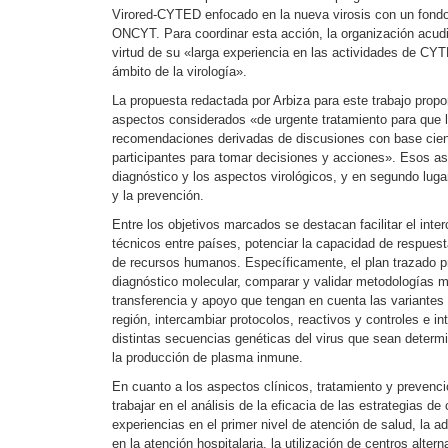
Virored-CYTED enfocado en la nueva virosis con un fondo
ONCYT. Para coordinar esta acción, la organización acudi
virtud de su «larga experiencia en las actividades de CY
ámbito de la virología».
La propuesta redactada por Arbiza para este trabajo pro
aspectos considerados «de urgente tratamiento para que 
recomendaciones derivadas de discusiones con base cien
participantes para tomar decisiones y acciones». Esos asp
diagnóstico y los aspectos virológicos, y en segundo lugar
y la prevención.
Entre los objetivos marcados se destacan facilitar el inte
técnicos entre países, potenciar la capacidad de respuest
de recursos humanos. Específicamente, el plan trazado p
diagnóstico molecular, comparar y validar metodologías m
transferencia y apoyo que tengan en cuenta las variantes 
región, intercambiar protocolos, reactivos y controles e i
distintas secuencias genéticas del virus que sean determ
la producción de plasma inmune.
En cuanto a los aspectos clínicos, tratamiento y prevenc
trabajar en el análisis de la eficacia de las estrategias de
experiencias en el primer nivel de atención de salud, la a
en la atención hospitalaria, la utilización de centros alter