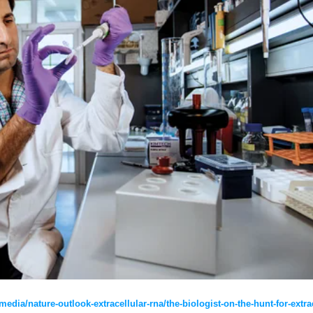
dia/nature-outlook-extracellular-rna/the-biologist-on-the-hunt-for-extra