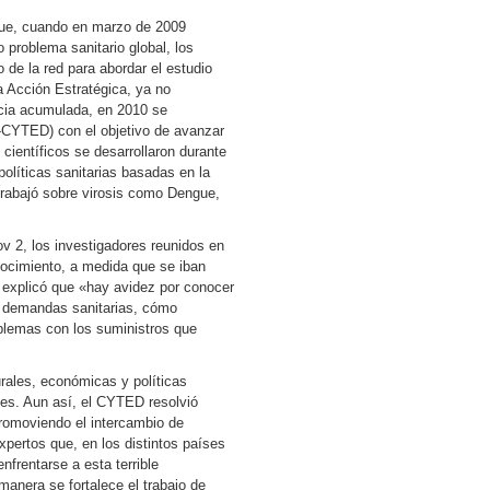
 que, cuando en marzo de 2009
 problema sanitario global, los
de la red para abordar el estudio
 Acción Estratégica, ya no
ncia acumulada, en 2010 se
-CYTED) con el objetivo de avanzar
científicos se desarrollaron durante
políticas sanitarias basadas en la
trabajó sobre virosis como Dengue,
 2, los investigadores reunidos en
nocimiento, a medida que se iban
 explicó que «hay avidez por conocer
s demandas sanitarias, cómo
blemas con los suministros que
ales, económicas y políticas
ntes. Aun así, el CYTED resolvió
romoviendo el intercambio de
pertos que, en los distintos países
nfrentarse a esta terrible
anera se fortalece el trabajo de