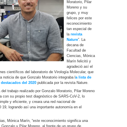
Moratorio, Pilar
Moreno y su
grupo, y muy
felices por este
reconocimiento
tan especial de
la
revista
Nature
”. La
decana de
Facultad de
Ciencias, Mónica
Marín felicitó y
agradeció así el
nes científicos del laboratorio de Virología Molecular, que
a noticia de que Gonzalo Moratorio integraba l
a lista de
s destacados del 2020
publicada por la revista Nature.
 del trabajo realizado por Gonzalo Moratorio, Pilar Moreno
a con su propio test diagnóstico de SARS-CoV-2, lo
mple y eficiente, y creara una red nacional de
D 19, logrando así una importante autonomía en el
ias, Mónica Marín, “este reconocimiento significa una
. Gonzalo y Pilar Moreno, al frente de un grupo de