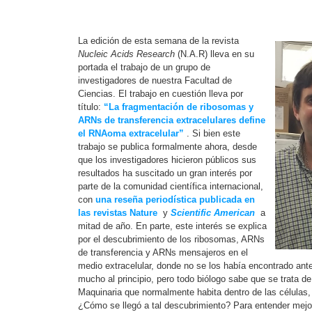
La edició
n de esta semana de la revista
Nucleic Acids Research
(N.A.R) lleva en su
portada el trabajo de un grupo de
investigadores de nuestra Facultad de
Ciencias. El trabajo en cuestión lleva por
título:
“La fragmentación de ribosomas y
ARNs de transferencia extracelulares define
el RNAoma extracelular”
. Si bien este
trabajo se publica formalmente ahora, desde
que los investigadores hicieron públicos sus
resultados ha suscitado un gran interés por
parte de la comunidad científica internacional,
con
una reseña periodística publicada en
las revistas Nature
y
Scientific American
a
mitad de año. En parte, este interés se explica
por el descubrimiento de los ribosomas, ARNs
de transferencia y ARNs mensajeros en el
medio extracelular, donde no se los había encontrado ant
mucho al principio, pero todo biólogo sabe que se trata de
Maquinaria que normalmente habita dentro de las células,
¿Cómo se llegó a tal descubrimiento? Para entender mejor