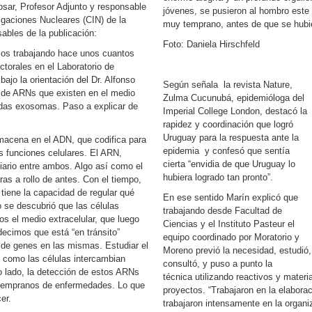
sar, Profesor Adjunto y responsable
jóvenes, se pusieron al hombro este
igaciones Nucleares (CIN) de la
muy temprano, antes de que se hub
ables de la publicación:
Foto: Daniela Hirschfeld
mos trabajando hace unos cuantos
torales en el Laboratorio de
ajo la orientación del Dr. Alfonso
Según señala la revista Nature,
 de ARNs que existen en el medio
Zulma Cucunubá, epidemióloga del
nadas exosomas. Paso a explicar de
Imperial College London, destacó la
rapidez y coordinación que logró
Uruguay para la respuesta ante la
macena en el ADN, que codifica para
epidemia y confesó que sentía
s funciones celulares. El ARN,
cierta “envidia de que Uruguay lo
iario entre ambos. Algo así como el
hubiera logrado tan pronto”.
as a rollo de antes. Con el tiempo,
iene la capacidad de regular qué
En ese sentido Marín explicó que
 se descubrió que las células
trabajando desde Facultad de
os el medio extracelular, que luego
Ciencias y el Instituto Pasteur el
decimos que está “en tránsito”
equipo coordinado por Moratorio y
n de genes en las mismas. Estudiar el
Moreno previó la necesidad, estudió,
s como las células intercambian
consultó, y puso a punto la
o lado, la detección de estos ARNs
técnica utilizando reactivos y mater
os tempranos de enfermedades. Lo que
proyectos. “Trabajaron en la elabora
er.
trabajaron intensamente en la organiz