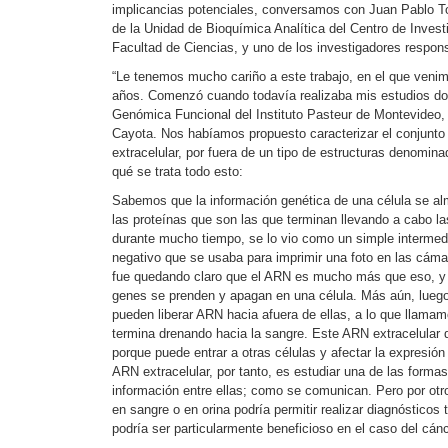
implicancias potenciales, conversamos con Juan Pablo To
de la Unidad de Bioquímica Analítica del Centro de Invest
Facultad de Ciencias, y uno de los investigadores respons
“Le tenemos mucho cariño a este trabajo, en el que veni
años. Comenzó cuando todavía realizaba mis estudios doc
Genómica Funcional del Instituto Pasteur de Montevideo, b
Cayota. Nos habíamos propuesto caracterizar el conjunto
extracelular, por fuera de un tipo de estructuras denomi
qué se trata todo esto:
Sabemos que la información genética de una célula se al
las proteínas que son las que terminan llevando a cabo la
durante mucho tiempo, se lo vio como un simple intermed
negativo que se usaba para imprimir una foto en las cámar
fue quedando claro que el ARN es mucho más que eso, y t
genes se prenden y apagan en una célula. Más aún, luego
pueden liberar ARN hacia afuera de ellas, a lo que llamam
termina drenando hacia la sangre. Este ARN extracelular 
porque puede entrar a otras células y afectar la expresió
ARN extracelular, por tanto, es estudiar una de las forma
información entre ellas; como se comunican. Pero por otr
en sangre o en orina podría permitir realizar diagnóstic
podría ser particularmente beneficioso en el caso del cánc